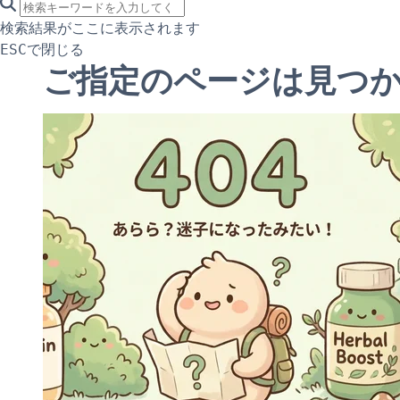
search icon
サイト内検索
検索結果がここに表示されます
で閉じる
ESC
ご指定のページは見つ